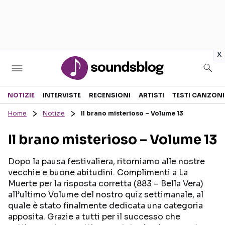
in
x
Sezioni
NOTIZIE
INTERVISTE
RECENSIONI
ARTISTI
TESTI CANZONI
Home
Notizie
Il brano misterioso – Volume 13
NOTIZIE
ARTISTI
Il brano misterioso – Volume 13
RECENSIONI MUSICALI
TESTI CANZONI
INTERVISTE
TOUR ED EVENTI
Dopo la pausa festivaliera, ritorniamo alle nostre
vecchie e buone abitudini. Complimenti a La
GOSSIP E CURIOSITÀ
TALENT SHOW
Muerte per la risposta corretta (883 – Bella Vera)
all’ultimo Volume del nostro quiz settimanale, al
quale è stato finalmente dedicata una categoria
apposita. Grazie a tutti per il successo che