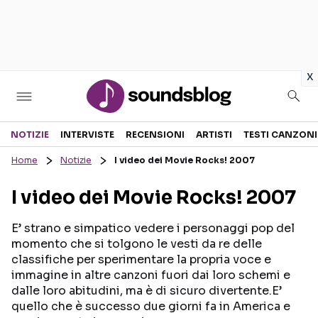
in
x
Sezioni
NOTIZIE
INTERVISTE
RECENSIONI
ARTISTI
TESTI CANZONI
Home
Notizie
I video dei Movie Rocks! 2007
NOTIZIE
ARTISTI
I video dei Movie Rocks! 2007
RECENSIONI MUSICALI
TESTI CANZONI
INTERVISTE
TOUR ED EVENTI
E’ strano e simpatico vedere i personaggi pop del
momento che si tolgono le vesti da re delle
GOSSIP E CURIOSITÀ
TALENT SHOW
classifiche per sperimentare la propria voce e
immagine in altre canzoni fuori dai loro schemi e
dalle loro abitudini, ma è di sicuro divertente.E’
quello che è successo due giorni fa in America e