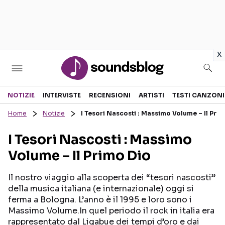
in
x
Sezioni
NOTIZIE
INTERVISTE
RECENSIONI
ARTISTI
TESTI CANZONI
Home
Notizie
I Tesori Nascosti : Massimo Volume – Il Pri
NOTIZIE
ARTISTI
I Tesori Nascosti : Massimo
RECENSIONI MUSICALI
TESTI CANZONI
Volume – Il Primo Dio
INTERVISTE
TOUR ED EVENTI
GOSSIP E CURIOSITÀ
TALENT SHOW
Il nostro viaggio alla scoperta dei “tesori nascosti”
della musica italiana (e internazionale) oggi si
ferma a Bologna. L’anno è il 1995 e loro sono i
Massimo Volume.In quel periodo il rock in italia era
rappresentato dal Ligabue dei tempi d’oro e dai