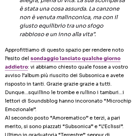
allegra, piena di vita. La sua scomparsa
è stata una cosa assurda. La canzone
non è venuta malinconica, ma con il
giusto equilibrio tra uno sfogo
rabbioso e un inno alla vita”.
Approfittiamo di questo spazio per rendere noto
l’esito del
sondaggio lanciato qualche giorno
addietro
: vi abbiamo chiesto quale fosse a vostro
avviso l’album più riuscito dei Subsonica e avete
risposto in tanti. Grazie grazie grazie a tutti.
Dunque…squillino le trombe e rullino i tamburi…i
lettori di Soundsblog hanno incoronato “Microchip
Emozionale”.
Al secondo posto “Amorematico” e terzi, a pari
merito, si sono piazzati “Subsonica” e “L’Eclissi”.
Ultimo in graduatoria “Terrestre”, seppur di