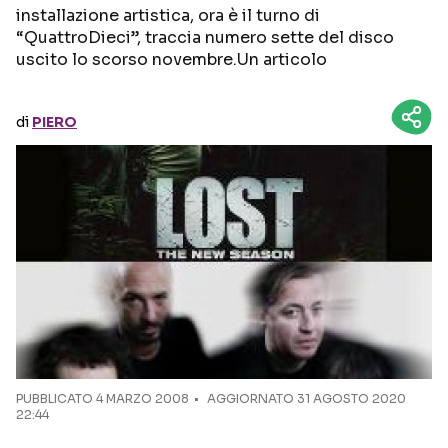
installazione artistica, ora è il turno di
“QuattroDieci”, traccia numero sette del disco
Seguici sui social
uscito lo scorso novembre.Un articolo
di
PIERO
PUBBLICATO
4 MARZO 2008
AGGIORNATO 31 AGOSTO 2020
22:44