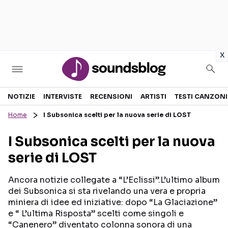
in
x
Sezioni
NOTIZIE
INTERVISTE
RECENSIONI
ARTISTI
TESTI CANZONI
Home
I Subsonica scelti per la nuova serie di LOST
NOTIZIE
ARTISTI
I Subsonica scelti per la nuova
RECENSIONI MUSICALI
TESTI CANZONI
serie di LOST
INTERVISTE
TOUR ED EVENTI
GOSSIP E CURIOSITÀ
TALENT SHOW
Ancora notizie collegate a “L’Eclissi”.L’ultimo album
dei Subsonica si sta rivelando una vera e propria
miniera di idee ed iniziative: dopo “La Glaciazione”
e “ L’ultima Risposta” scelti come singoli e
“Canenero” diventato colonna sonora di una