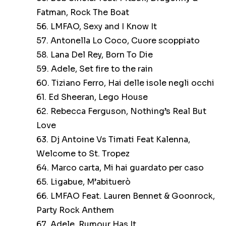
Fatman, Rock The Boat
56. LMFAO, Sexy and I Know It
57. Antonella Lo Coco, Cuore scoppiato
58. Lana Del Rey, Born To Die
59. Adele, Set fire to the rain
60. Tiziano Ferro, Hai delle isole negli occhi
61. Ed Sheeran, Lego House
62. Rebecca Ferguson, Nothing’s Real But
Love
63. Dj Antoine Vs Timati Feat Kalenna,
Welcome to St. Tropez
64. Marco carta, Mi hai guardato per caso
65. Ligabue, M’abituerò
66. LMFAO Feat. Lauren Bennet & Goonrock,
Party Rock Anthem
67. Adele, Rumour Has It