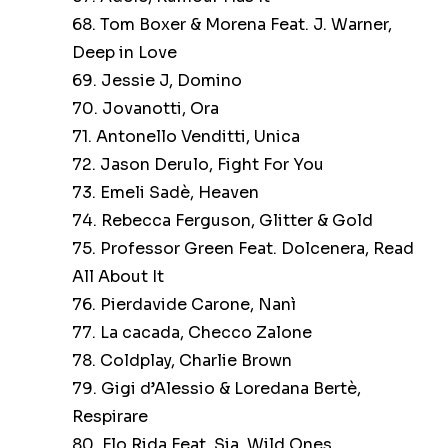
68. Tom Boxer & Morena Feat. J. Warner,
Deep in Love
69. Jessie J, Domino
70. Jovanotti, Ora
71. Antonello Venditti, Unica
72. Jason Derulo, Fight For You
73. Emeli Sadè, Heaven
74. Rebecca Ferguson, Glitter & Gold
75. Professor Green Feat. Dolcenera, Read
All About It
76. Pierdavide Carone, Nanì
77. La cacada, Checco Zalone
78. Coldplay, Charlie Brown
79. Gigi d’Alessio & Loredana Bertè,
Respirare
80. Flo Rida Feat. Sia, Wild Ones