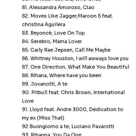
81. Alessandra Amoroso, Ciao
82. Moves Like Jagger,Maroon 5 feat.
christina Aguilera
83. Beyoncè, Love On Top
84. Serebro, Mama Lover
85. Carly Rae Jepsen, Call Me Maybe
86. Whitney Houston, I will awways love you
87. One Direction, What Make You Beautiful
88. Rihana, Where have you been
89. Jovanotti, A te
90. Pitbull feat. Chris Brown, International
Love
91. Lloyd feat. Andre 3000, Dedication to
my ex (Miss That)
92 Buongiorno a te, Luciano Pavarotti
93. Rihanna, You Da One