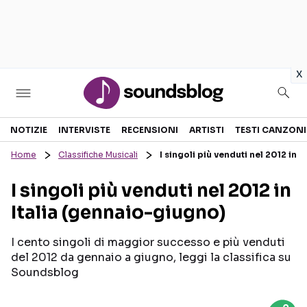
in
x
Sezioni
NOTIZIE
INTERVISTE
RECENSIONI
ARTISTI
TESTI CANZONI
Home
Classifiche Musicali
I singoli più venduti nel 2012 in 
NOTIZIE
ARTISTI
I singoli più venduti nel 2012 in
RECENSIONI MUSICALI
TESTI CANZONI
Italia (gennaio-giugno)
INTERVISTE
TOUR ED EVENTI
GOSSIP E CURIOSITÀ
TALENT SHOW
I cento singoli di maggior successo e più venduti
del 2012 da gennaio a giugno, leggi la classifica su
Soundsblog