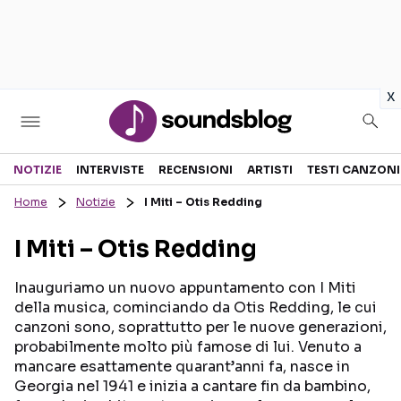
in
x
Sezioni
NOTIZIE
INTERVISTE
RECENSIONI
ARTISTI
TESTI CANZONI
Home
Notizie
I Miti – Otis Redding
NOTIZIE
ARTISTI
I Miti – Otis Redding
RECENSIONI MUSICALI
TESTI CANZONI
INTERVISTE
TOUR ED EVENTI
Inauguriamo un nuovo appuntamento con I Miti
della musica, cominciando da Otis Redding, le cui
GOSSIP E CURIOSITÀ
TALENT SHOW
canzoni sono, soprattutto per le nuove generazioni,
probabilmente molto più famose di lui. Venuto a
mancare esattamente quarant’anni fa, nasce in
Georgia nel 1941 e inizia a cantare fin da bambino,