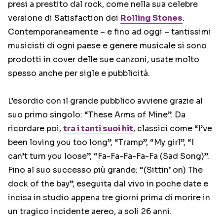
presi a prestito dal rock, come nella sua celebre
versione di Satisfaction dei
Rolling Stones
.
Contemporaneamente – e fino ad oggi – tantissimi
musicisti di ogni paese e genere musicale si sono
prodotti in cover delle sue canzoni, usate molto
spesso anche per sigle e pubblicità.
L’esordio con il grande pubblico avviene grazie al
suo primo singolo: “These Arms of Mine”. Da
ricordare poi,
tra i tanti suoi hit
, classici come “I’ve
been loving you too long”, “Tramp”, “My girl”, “I
can’t turn you loose”, “Fa-Fa-Fa-Fa-Fa (Sad Song)”.
Fino al suo successo più grande: “(Sittin’ on) The
dock of the bay”, eseguita dal vivo in poche date e
incisa in studio appena tre giorni prima di morire in
un tragico incidente aereo, a soli 26 anni.