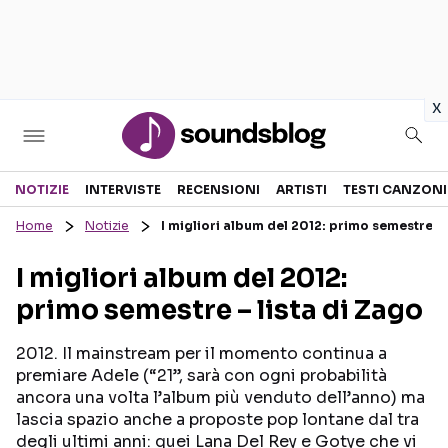
in
x
Sezioni
NOTIZIE
INTERVISTE
RECENSIONI
ARTISTI
TESTI CANZONI
Home
Notizie
I migliori album del 2012: primo semestre – 
NOTIZIE
ARTISTI
I migliori album del 2012:
RECENSIONI MUSICALI
TESTI CANZONI
primo semestre – lista di Zago
INTERVISTE
TOUR ED EVENTI
GOSSIP E CURIOSITÀ
TALENT SHOW
2012. Il mainstream per il momento continua a
premiare Adele (“21”, sarà con ogni probabilità
ancora una volta l’album più venduto dell’anno) ma
lascia spazio anche a proposte pop lontane dal tra
degli ultimi anni: quei Lana Del Rey e Gotye che vi