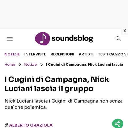
in
x
Sezioni
NOTIZIE
INTERVISTE
RECENSIONI
ARTISTI
TESTI CANZONI
Home
Notizie
I Cugini di Campagna, Nick Luciani lascia i
NOTIZIE
ARTISTI
I Cugini di Campagna, Nick
RECENSIONI MUSICALI
TESTI CANZONI
Luciani lascia il gruppo
INTERVISTE
TOUR ED EVENTI
GOSSIP E CURIOSITÀ
TALENT SHOW
Nick Luciani lascia i Cugini di Campagna non senza
qualche polemica.
di
ALBERTO GRAZIOLA