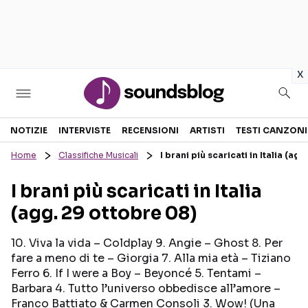
in
x
Sezioni
NOTIZIE
INTERVISTE
RECENSIONI
ARTISTI
TESTI CANZONI
Home
Classifiche Musicali
I brani più scaricati in Italia (ag
NOTIZIE
ARTISTI
I brani più scaricati in Italia
RECENSIONI MUSICALI
TESTI CANZONI
(agg. 29 ottobre 08)
INTERVISTE
TOUR ED EVENTI
GOSSIP E CURIOSITÀ
TALENT SHOW
10. Viva la vida – Coldplay 9. Angie – Ghost 8. Per
fare a meno di te – Giorgia 7. Alla mia età – Tiziano
Ferro 6. If I were a Boy – Beyoncé 5. Tentami –
Barbara 4. Tutto l’universo obbedisce all’amore –
Franco Battiato & Carmen Consoli 3. Wow! (Una