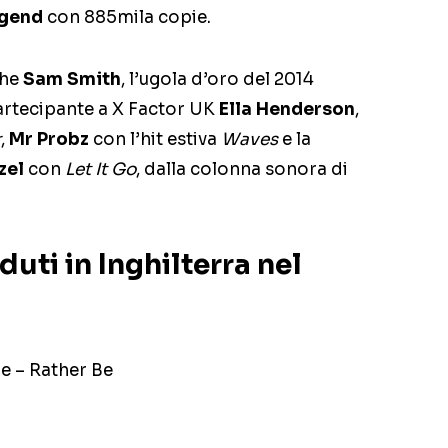
egend
con 885mila copie.
che
Sam Smith
, l’ugola d’oro del 2014
artecipante a X Factor UK
Ella Henderson
,
r
,
Mr Probz
con l’hit estiva
Waves
e la
zel
con
Let It Go
, dalla colonna sonora di
duti in Inghilterra nel
ne – Rather Be