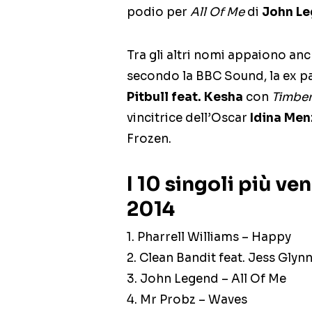
podio per
All Of Me
di
John L
Tra gli altri nomi appaiono an
secondo la BBC Sound, la ex p
Pitbull feat. Kesha
con
Timbe
vincitrice dell’Oscar
Idina Men
Frozen.
I 10 singoli più ven
2014
1. Pharrell Williams – Happy
2. Clean Bandit feat. Jess Glyn
3. John Legend – All Of Me
4. Mr Probz – Waves