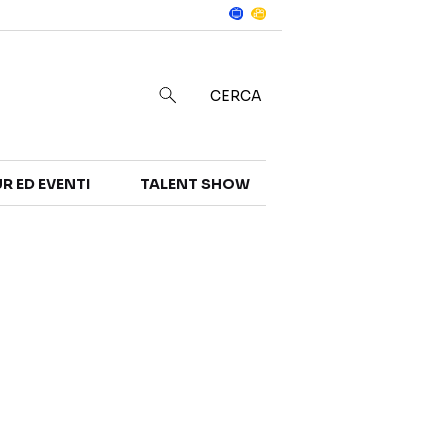
Notizie
in
CERCA
R ED EVENTI
TALENT SHOW