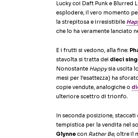
Lucky coi Daft Punk e Blurred Li
esplodere, il vero momento per
la strepitosa e irresistibile
Hap
che lo ha veramente lanciato ne
E i frutti si vedono, alla fine:
Ph
stavolta si tratta dei
dieci sing
Nonostante
Happy
sia uscita 
mesi per l’esattezza) ha sfora
copie vendute, analogiche o
di
ulteriore scettro di trionfo.
In seconda posizione, staccati
tempistica per la vendita nel so
Glynne
con
Rather Be
, oltre i