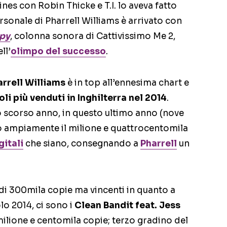
nes con Robin Thicke e T.I. lo aveva fatto
sonale di Pharrell Williams è arrivato con
py
, colonna sonora di Cattivissimo Me 2,
ll’
olimpo del successo
.
arrell Williams
è in top all’ennesima chart e
oli più venduti in Inghilterra nel 2014
.
lo scorso anno, in questo ultimo anno (nove
to ampiamente il milione e quattrocentomila
gitali
che siano, consegnando a
Pharrell
un
 di 300mila copie ma vincenti in quanto a
lo 2014, ci sono i
Clean Bandit feat. Jess
l milione e centomila copie; terzo gradino del