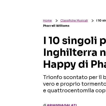
Home
Classifiche Musicali
I 10 s
Pharrell Williams
I 10 singoli 
Inghilterra 
Happy di Pha
Trionfo scontato per il
vero e proprio tormento
e quattrocentomila cop
di
ARIANNAGALATI