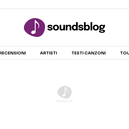
Sezioni
RECENSIONI
ARTISTI
TESTI CANZONI
TOU
NOTIZIE
ARTISTI
RECENSIONI MUSICALI
TESTI CANZONI
INTERVISTE
TOUR ED EVENTI
GOSSIP E CURIOSITÀ
TALENT SHOW