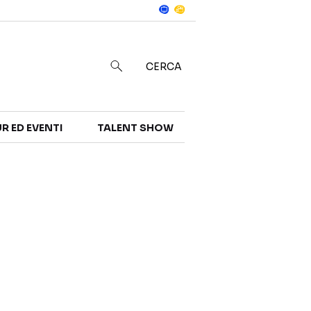
Notizie
in
CERCA
R ED EVENTI
TALENT SHOW