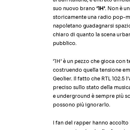
suo nuovo brano
‘1H’
. Non è un
storicamente una radio pop-ma
napoletano guadagnarsi spazio
chiaro di quanto la scena urba
pubblico.
‘1H’ è un pezzo che gioca con t
costruendo quella tensione emo
Geolier. Il fatto che RTL 102.5 
preciso sullo stato della musica
e underground è sempre più sot
possono più ignorarlo.
I fan del rapper hanno accolto 