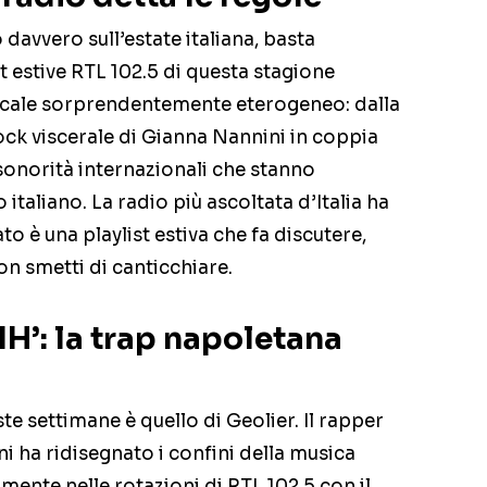
davvero sull’estate italiana, basta
it estive RTL 102.5 di questa stagione
ale sorprendentemente eterogeneo: dalla
ock viscerale di Gianna Nannini in coppia
onorità internazionali che stanno
italiano. La radio più ascoltata d’Italia ha
ltato è una playlist estiva che fa discutere,
n smetti di canticchiare.
‘1H’: la trap napoletana
te settimane è quello di Geolier. Il rapper
ni ha ridisegnato i confini della musica
almente nelle rotazioni di RTL 102.5 con il