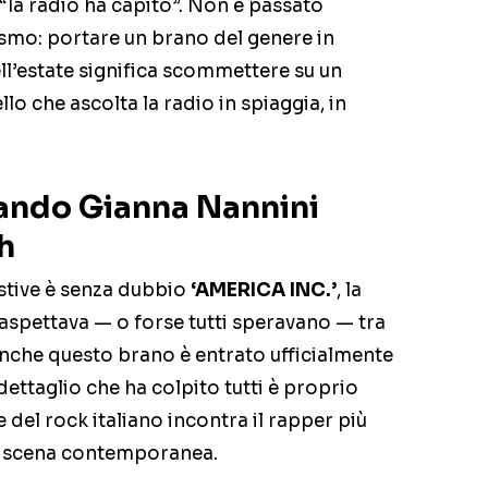
a radio ha capito”. Non è passato
mo: portare un brano del genere in
ll’estate significa scommettere su un
lo che ascolta la radio in spiaggia, in
ando Gianna Nannini
h
estive è senza dubbio
‘AMERICA INC.’
, la
aspettava — o forse tutti speravano — tra
nche questo brano è entrato ufficialmente
 dettaglio che ha colpito tutti è proprio
 del rock italiano incontra il rapper più
a scena contemporanea.