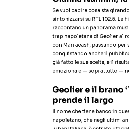
Se vuoi capire cosa sta girando 
sintonizzarsi su RTL 102.5. Le h
raccontano un panorama music
trap napoletana di Geolier al r
con Marracash, passando per s
conquistando anche il pubblico 
già fatto le sue scelte, e il risu
emoziona e — soprattutto — no
Geolier e il brano 
prende il largo
Il nome che tiene banco in ques
napoletano, che negli ultimi an
urban italiana, è entrato uffici