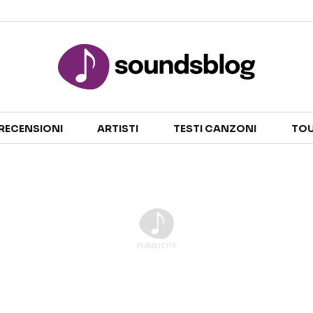
Sezioni
RECENSIONI
ARTISTI
TESTI CANZONI
TOU
NOTIZIE
ARTISTI
RECENSIONI MUSICALI
TESTI CANZONI
INTERVISTE
TOUR ED EVENTI
GOSSIP E CURIOSITÀ
TALENT SHOW