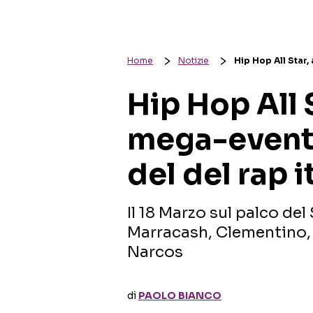
Home
Notizie
Hip Hop All Star,
Hip Hop All S
mega-evento
del del rap i
Il 18 Marzo sul palco del
Marracash, Clementino,
Narcos
di
PAOLO BIANCO