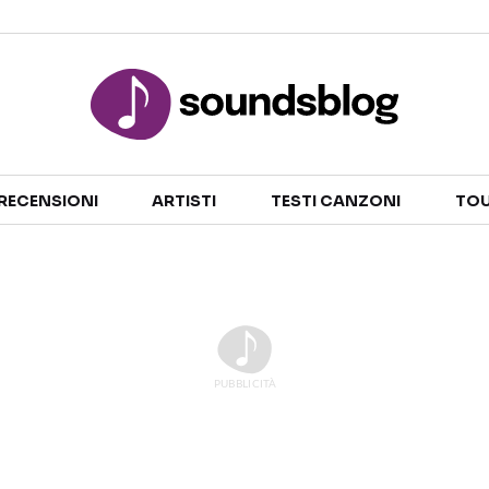
Sezioni
RECENSIONI
ARTISTI
TESTI CANZONI
TOU
NOTIZIE
ARTISTI
RECENSIONI MUSICALI
TESTI CANZONI
INTERVISTE
TOUR ED EVENTI
GOSSIP E CURIOSITÀ
TALENT SHOW