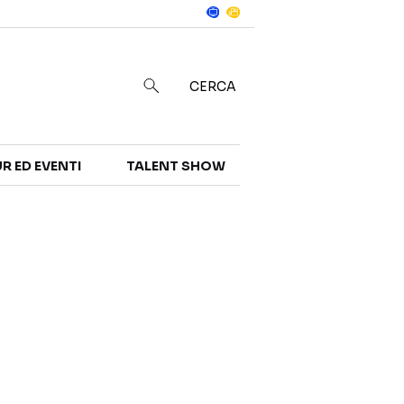
Notizie
in
CERCA
R ED EVENTI
TALENT SHOW