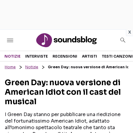
in
x
Sezioni
NOTIZIE
INTERVISTE
RECENSIONI
ARTISTI
TESTI CANZONI
Home
Notizie
Green Day: nuova versione di American Idiot
NOTIZIE
ARTISTI
Green Day: nuova versione di
RECENSIONI MUSICALI
TESTI CANZONI
American Idiot con il cast del
INTERVISTE
TOUR ED EVENTI
musical
GOSSIP E CURIOSITÀ
TALENT SHOW
I Green Day stanno per pubblicare una riedizione
del fortunatissimo American Idiot, adattato
all’omonimo spettacolo teatrale che tanto sta