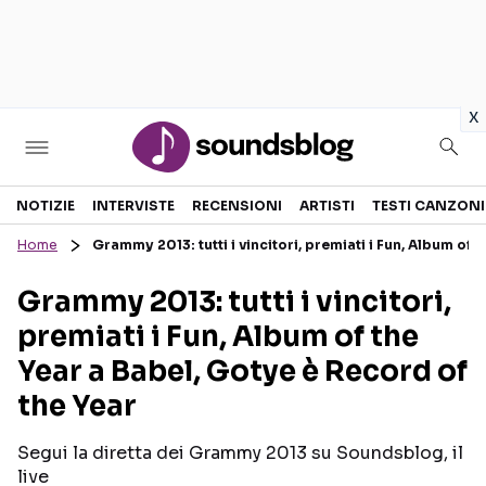
in
x
Sezioni
NOTIZIE
INTERVISTE
RECENSIONI
ARTISTI
TESTI CANZONI
Home
Grammy 2013: tutti i vincitori, premiati i Fun, Album of 
NOTIZIE
ARTISTI
Grammy 2013: tutti i vincitori,
RECENSIONI MUSICALI
TESTI CANZONI
premiati i Fun, Album of the
INTERVISTE
TOUR ED EVENTI
Year a Babel, Gotye è Record of
GOSSIP E CURIOSITÀ
TALENT SHOW
the Year
Segui la diretta dei Grammy 2013 su Soundsblog, il
live