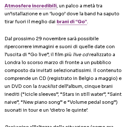
Atmosfere incredibili
, un palco a metà tra
un’istallazione e un ‘luogo’ dove la band ha saputo
tirar fuori il meglio dai
brani di “Go”
.
Dal prossimo 29 novembre sarà possibile
ripercorrere immagini e suoni di quelle date con
l’uscita di “Go live”, il film più
live cd
realizzato a
Londra lo scorso marzo di fronte a un pubblico
composto da invitati selezionatissimi. Il contenuto
comprende un CD (registrato in Belgio a maggio) e
un DVD con la
tracklist
dell’album, cinque brani
inediti (“Icicle sleeves”, “Stars in still water”, “Saint
naive”, “New piano song” e “Volume pedal song”)
suonati in tour e un ‘dietro le quinte’.