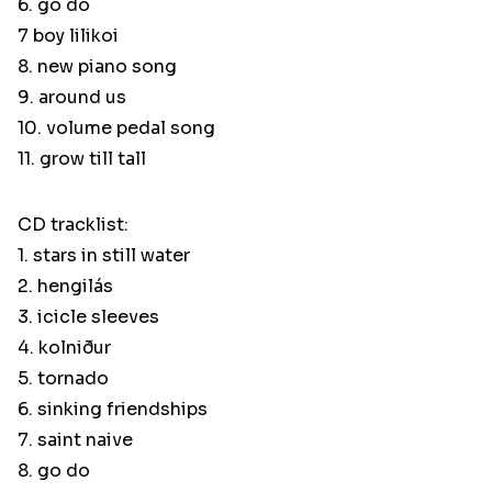
6. go do
7 boy lilikoi
8. new piano song
9. around us
10. volume pedal song
11. grow till tall
CD tracklist:
1. stars in still water
2. hengilás
3. icicle sleeves
4. kolniður
5. tornado
6. sinking friendships
7. saint naive
8. go do