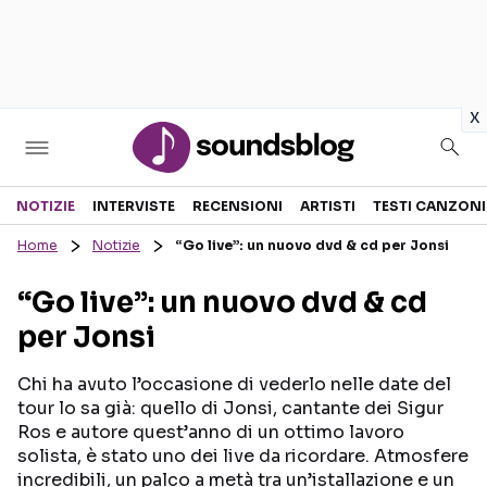
in
x
Sezioni
NOTIZIE
INTERVISTE
RECENSIONI
ARTISTI
TESTI CANZONI
Home
Notizie
“Go live”: un nuovo dvd & cd per Jonsi
NOTIZIE
ARTISTI
“Go live”: un nuovo dvd & cd
RECENSIONI MUSICALI
TESTI CANZONI
per Jonsi
INTERVISTE
TOUR ED EVENTI
GOSSIP E CURIOSITÀ
TALENT SHOW
Chi ha avuto l’occasione di vederlo nelle date del
tour lo sa già: quello di Jonsi, cantante dei Sigur
Ros e autore quest’anno di un ottimo lavoro
solista, è stato uno dei live da ricordare. Atmosfere
incredibili, un palco a metà tra un’istallazione e un