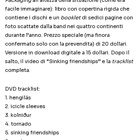
Packaging
all’altezza della situazione (come era
facile immaginare): libro con copertina rigida che
contiene i dischi e un
booklet
di sedici pagine con
foto scattate dalla band nei quattro continenti
durante l’anno. Prezzo speciale (ma finora
confermato solo con la prevendita) di 20 dollari.
Versione in download digitale a 15 dollari. Dopo il
salto, il video di “Sinking friendships” e la
tracklist
completa.
DVD tracklist:
1. hengilás
2. icicle sleeves
3. kolniður
4. tornado
5. sinking friendships