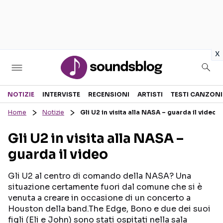
in
x
Sezioni
NOTIZIE
INTERVISTE
RECENSIONI
ARTISTI
TESTI CANZONI
Home
Notizie
Gli U2 in visita alla NASA – guarda il video
NOTIZIE
ARTISTI
Gli U2 in visita alla NASA –
RECENSIONI MUSICALI
TESTI CANZONI
guarda il video
INTERVISTE
TOUR ED EVENTI
GOSSIP E CURIOSITÀ
TALENT SHOW
Gli U2 al centro di comando della NASA? Una
situazione certamente fuori dal comune che si è
venuta a creare in occasione di un concerto a
Houston della band.The Edge, Bono e due dei suoi
figli (Eli e John) sono stati ospitati nella sala