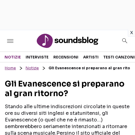
in
x
Sezioni
NOTIZIE
INTERVISTE
RECENSIONI
ARTISTI
TESTI CANZONI
Home
Notizie
Gli Evanescence si preparano al gran ritor
NOTIZIE
ARTISTI
Gli Evanescence si preparano
RECENSIONI MUSICALI
TESTI CANZONI
al gran ritorno?
INTERVISTE
TOUR ED EVENTI
GOSSIP E CURIOSITÀ
TALENT SHOW
Stando alle ultime indiscrezioni circolate in queste
ore su diversi siti inglesi e statunitensi, gli
Evanescence (o quel che ne è rimasto…)
sembrerebbero seriamente intenzionati a ritornare
sulla scena musicale.Persino il sito ufficiale del