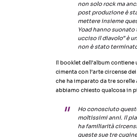
non solo rock ma anc
post produzione è sta
mettere insieme queste
Yoad hanno suonato tu
ucciso il diavolo” è u
non è stato terminato
Il booklet dell’album contiene 
cimenta con l’arte circense dei t
che ha imparato da tre sorelle a
abbiamo chiesto qualcosa in pi
Ho conosciuto queste
moltissimi anni. Il pi
ha familiarità circens
queste sue tre cugine