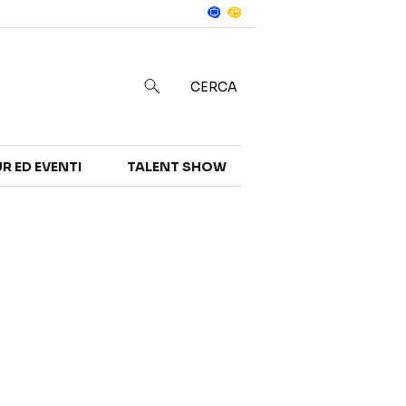
Notizie
in
CERCA
R ED EVENTI
TALENT SHOW