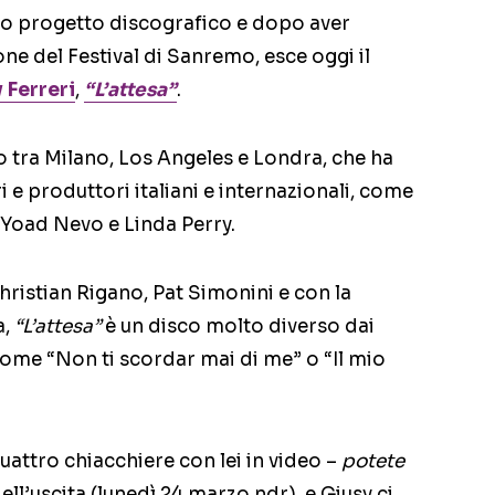
imo progetto discografico e dopo aver
ne del Festival di Sanremo, esce oggi il
 Ferreri
,
“L’attesa”
.
o tra Milano, Los Angeles e Londra, che ha
i e produttori italiani e internazionali, come
 Yoad Nevo e Linda Perry.
hristian Rigano, Pat Simonini e con la
a,
“L’attesa”
è un disco molto diverso dai
(come “Non ti scordar mai di me” o “Il mio
ttro chiacchiere con lei in video –
potete
 dell’uscita (lunedì 24 marzo ndr), e Giusy ci