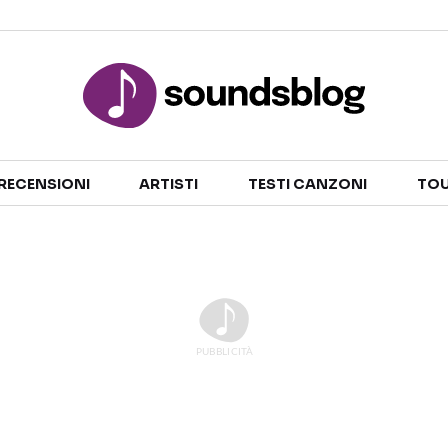
Sezioni
RECENSIONI
ARTISTI
TESTI CANZONI
TOU
NOTIZIE
ARTISTI
RECENSIONI MUSICALI
TESTI CANZONI
INTERVISTE
TOUR ED EVENTI
GOSSIP E CURIOSITÀ
TALENT SHOW