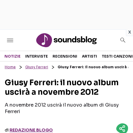
in
x
Sezioni
NOTIZIE
INTERVISTE
RECENSIONI
ARTISTI
TESTI CANZONI
Home
Giusy Ferreri
Giusy Ferreri: il nuovo album uscirà 
NOTIZIE
ARTISTI
Giusy Ferreri: il nuovo album
RECENSIONI MUSICALI
TESTI CANZONI
uscirà a novembre 2012
INTERVISTE
TOUR ED EVENTI
GOSSIP E CURIOSITÀ
TALENT SHOW
A novembre 2012 uscirà il nuovo album di Giusy
Ferreri
di
REDAZIONE BLOGO