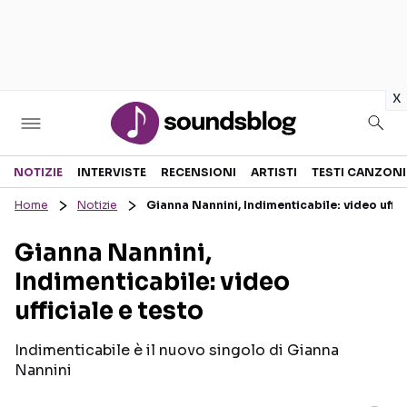
in
x
Sezioni
NOTIZIE
INTERVISTE
RECENSIONI
ARTISTI
TESTI CANZONI
Home
Notizie
Gianna Nannini, Indimenticabile: video uffic
NOTIZIE
ARTISTI
Gianna Nannini,
RECENSIONI MUSICALI
TESTI CANZONI
Indimenticabile: video
INTERVISTE
TOUR ED EVENTI
ufficiale e testo
GOSSIP E CURIOSITÀ
TALENT SHOW
Indimenticabile è il nuovo singolo di Gianna
Nannini