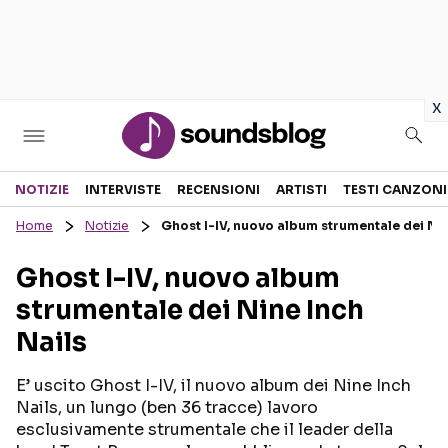
in
x
Sezioni
NOTIZIE
INTERVISTE
RECENSIONI
ARTISTI
TESTI CANZONI
Home
Notizie
Ghost I-IV, nuovo album strumentale dei Nin
NOTIZIE
ARTISTI
Ghost I-IV, nuovo album
RECENSIONI MUSICALI
TESTI CANZONI
strumentale dei Nine Inch
INTERVISTE
TOUR ED EVENTI
Nails
GOSSIP E CURIOSITÀ
TALENT SHOW
E’ uscito Ghost I-IV, il nuovo album dei Nine Inch
Nails, un lungo (ben 36 tracce) lavoro
esclusivamente strumentale che il leader della