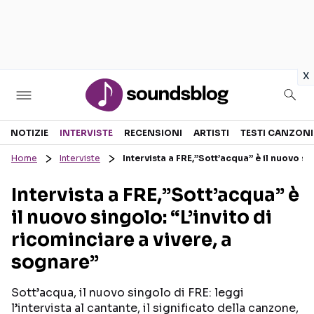
in
x
Sezioni
NOTIZIE
INTERVISTE
RECENSIONI
ARTISTI
TESTI CANZONI
Home
Interviste
Intervista a FRE,”Sott’acqua” è il nuovo si
NOTIZIE
ARTISTI
Intervista a FRE,”Sott’acqua” è
RECENSIONI MUSICALI
TESTI CANZONI
il nuovo singolo: “L’invito di
INTERVISTE
TOUR ED EVENTI
ricominciare a vivere, a
GOSSIP E CURIOSITÀ
TALENT SHOW
sognare”
Sott’acqua, il nuovo singolo di FRE: leggi
l’intervista al cantante, il significato della canzone,