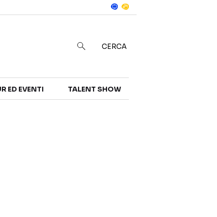
Notizie
in
CERCA
R ED EVENTI
TALENT SHOW