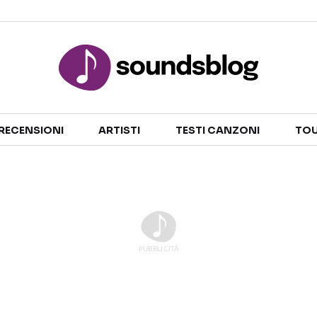
Sezioni
RECENSIONI
ARTISTI
TESTI CANZONI
TOU
NOTIZIE
ARTISTI
RECENSIONI MUSICALI
TESTI CANZONI
INTERVISTE
TOUR ED EVENTI
GOSSIP E CURIOSITÀ
TALENT SHOW