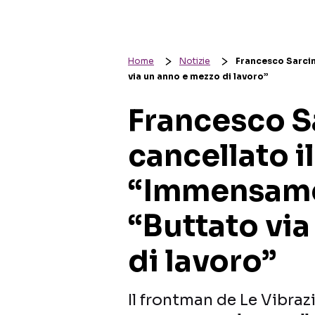
Home
Notizie
Francesco Sarcin
via un anno e mezzo di lavoro”
Francesco S
cancellato i
“Immensamen
“Buttato vi
di lavoro”
Il frontman de Le Vibra