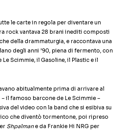
tte le carte in regola per diventare un
pera rock vantava 28 brani inediti composti
nche della drammaturgia, e raccontava una
lano degli anni ’90, piena di fermento, con
 Le Scimmie, il Gasoline, il Plastic e il
avano abitualmente prima di arrivare al
i – il famoso barcone de Le Scimmie –
iva del video con la band che si esibiva su
rico che diventò tormentone, poi ripreso
per
Shpalman
e da Frankie Hi NRG per