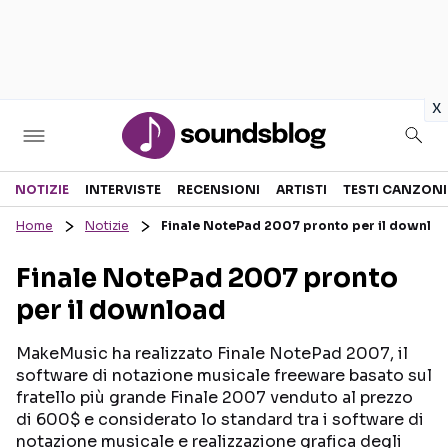
in
x
Sezioni
NOTIZIE
INTERVISTE
RECENSIONI
ARTISTI
TESTI CANZONI
Home
Notizie
Finale NotePad 2007 pronto per il downlo
NOTIZIE
ARTISTI
Finale NotePad 2007 pronto
RECENSIONI MUSICALI
TESTI CANZONI
per il download
INTERVISTE
TOUR ED EVENTI
GOSSIP E CURIOSITÀ
TALENT SHOW
MakeMusic ha realizzato Finale NotePad 2007, il
software di notazione musicale freeware basato sul
fratello più grande Finale 2007 venduto al prezzo
di 600$ e considerato lo standard tra i software di
notazione musicale e realizzazione grafica degli