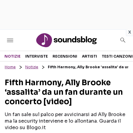
in
x
Sezioni
NOTIZIE
INTERVISTE
RECENSIONI
ARTISTI
TESTI CANZONI
Home
Notizie
Fifth Harmony, Ally Brooke ‘assalita’ da un 
NOTIZIE
ARTISTI
Fifth Harmony, Ally Brooke
RECENSIONI MUSICALI
TESTI CANZONI
‘assalita’ da un fan durante un
INTERVISTE
TOUR ED EVENTI
concerto [video]
GOSSIP E CURIOSITÀ
TALENT SHOW
Un fan sale sul palco per avvicinarsi ad Ally Brooke
ma la security interviene e lo allontana. Guarda il
video su Blogo.it