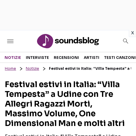
in
x
Sezioni
NOTIZIE
INTERVISTE
RECENSIONI
ARTISTI
TESTI CANZONI
Home
Notizie
Festival estivi in Italia: “Villa Tempesta” 
NOTIZIE
ARTISTI
Festival estivi in Italia: “Villa
RECENSIONI MUSICALI
TESTI CANZONI
Tempesta” a Udine con Tre
INTERVISTE
TOUR ED EVENTI
Allegri Ragazzi Morti,
GOSSIP E CURIOSITÀ
TALENT SHOW
Massimo Volume, One
Dimensional Man e molti altri