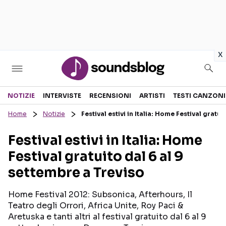
in
x
Sezioni
NOTIZIE
INTERVISTE
RECENSIONI
ARTISTI
TESTI CANZONI
Home
Notizie
Festival estivi in Italia: Home Festival gratu
NOTIZIE
ARTISTI
Festival estivi in Italia: Home
RECENSIONI MUSICALI
TESTI CANZONI
Festival gratuito dal 6 al 9
INTERVISTE
TOUR ED EVENTI
settembre a Treviso
GOSSIP E CURIOSITÀ
TALENT SHOW
Home Festival 2012: Subsonica, Afterhours, Il
Teatro degli Orrori, Africa Unite, Roy Paci &
Aretuska e tanti altri al festival gratuito dal 6 al 9