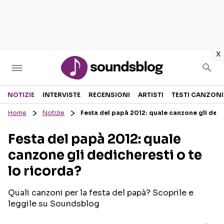
in
x
Sezioni
NOTIZIE
INTERVISTE
RECENSIONI
ARTISTI
TESTI CANZONI
Home
Notizie
Festa del papà 2012: quale canzone gli dedi
NOTIZIE
ARTISTI
Festa del papà 2012: quale
RECENSIONI MUSICALI
TESTI CANZONI
canzone gli dedicheresti o te
INTERVISTE
TOUR ED EVENTI
lo ricorda?
GOSSIP E CURIOSITÀ
TALENT SHOW
Quali canzoni per la festa del papà? Scoprile e
leggile su Soundsblog