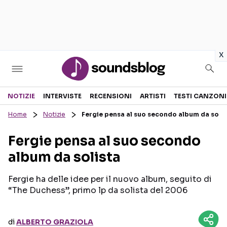
in
x
Sezioni
NOTIZIE
INTERVISTE
RECENSIONI
ARTISTI
TESTI CANZONI
Home
Notizie
Fergie pensa al suo secondo album da solis
NOTIZIE
ARTISTI
Fergie pensa al suo secondo
RECENSIONI MUSICALI
TESTI CANZONI
album da solista
INTERVISTE
TOUR ED EVENTI
GOSSIP E CURIOSITÀ
TALENT SHOW
Fergie ha delle idee per il nuovo album, seguito di
“The Duchess”, primo lp da solista del 2006
di
ALBERTO GRAZIOLA