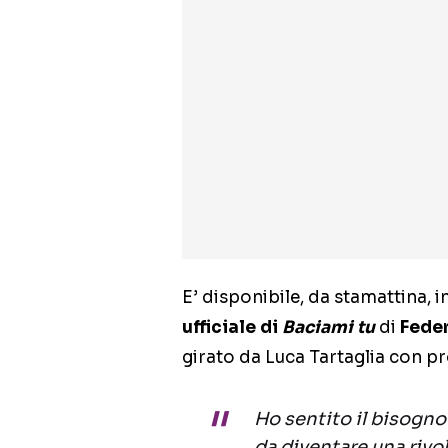
E’ disponibile, da stamattina, i
ufficiale di
Baciami tu
di
Fede
girato da Luca Tartaglia con pr
Ho sentito il bisogno
da diventare una rivol