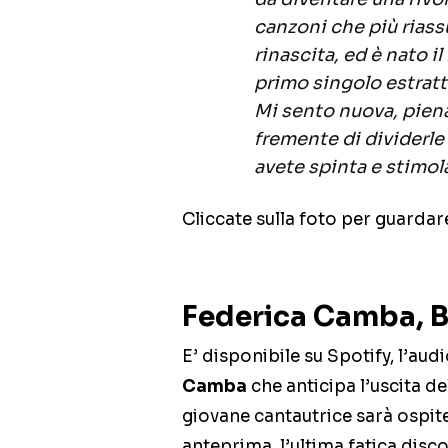
canzoni che più rias
rinascita, ed è nato i
primo singolo estratt
Mi sento nuova, piena
fremente di dividerle
avete spinta e stimol
Cliccate sulla foto per guarda
Federica Camba, B
E’ disponibile su Spotify, l’aud
Camba
che anticipa l’uscita d
giovane cantautrice sarà ospite
anteprima, l’ultima fatica disc