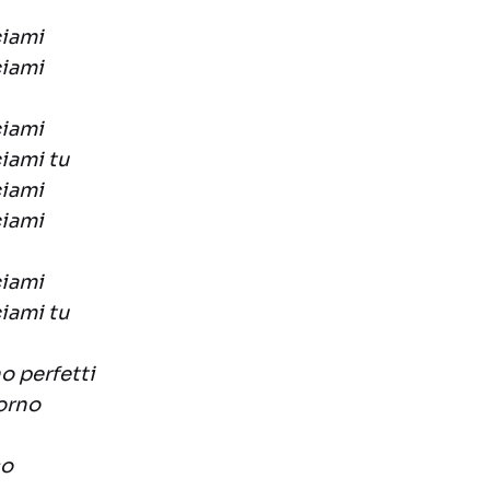
ciami
ciami
ciami
iami tu
ciami
ciami
ciami
iami tu
o perfetti
orno
so