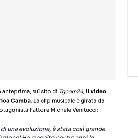
n anteprima, sul sito di
Tgcom24
,
il video
rica Camba
. La clip musicale è girata da
otagonista l’attore Michele Venitucci:
 di una evoluzione, è stata così grande
uzione! Ho raccolto per tre anni le