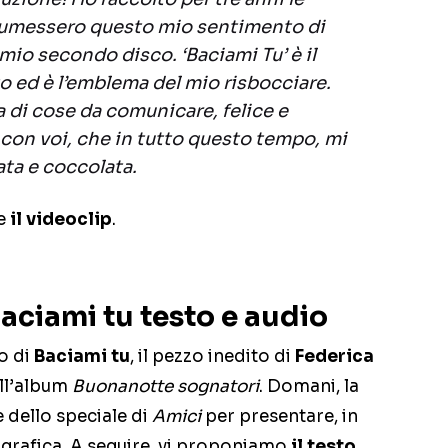
sumessero questo mio sentimento di
l mio secondo disco. ‘Baciami Tu’ è il
o ed è l’emblema del mio risbocciare.
 di cose da comunicare, felice e
 con voi, che in tutto questo tempo, mi
ata e coccolata.
re
il videoclip
.
aciami tu testo e audio
io di
Baciami tu
, il pezzo inedito di
Federica
ell’album
Buonanotte sognatori
. Domani, la
 dello speciale di
Amici
per presentare, in
ografica. A seguire, vi proponiamo
il testo