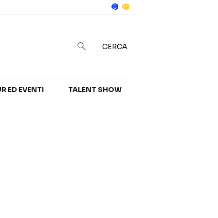
Notizie
in
CERCA
R ED EVENTI
TALENT SHOW