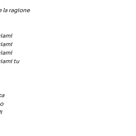
 e la ragione
ciami
ciami
ciami
iami tu
ca
no
i