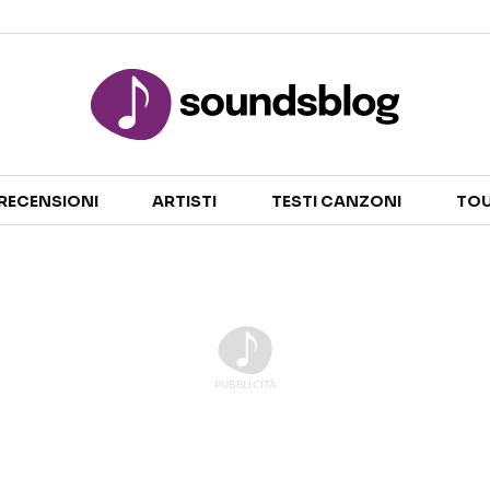
Sezioni
RECENSIONI
ARTISTI
TESTI CANZONI
TOU
NOTIZIE
ARTISTI
RECENSIONI MUSICALI
TESTI CANZONI
INTERVISTE
TOUR ED EVENTI
GOSSIP E CURIOSITÀ
TALENT SHOW