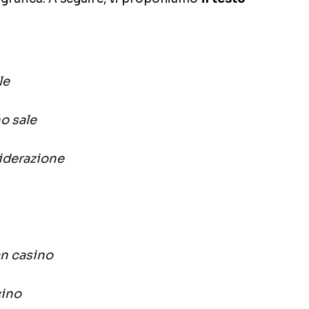
le
o sale
siderazione
an casino
cino