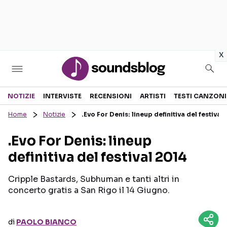
in
x
Sezioni
NOTIZIE
INTERVISTE
RECENSIONI
ARTISTI
TESTI CANZONI
Home
Notizie
.Evo For Denis: lineup definitiva del festival
NOTIZIE
ARTISTI
.Evo For Denis: lineup
RECENSIONI MUSICALI
TESTI CANZONI
definitiva del festival 2014
INTERVISTE
TOUR ED EVENTI
GOSSIP E CURIOSITÀ
TALENT SHOW
Cripple Bastards, Subhuman e tanti altri in
concerto gratis a San Rigo il 14 Giugno.
di
PAOLO BIANCO