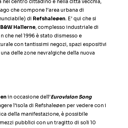
nel centro cittadino e nella città vecchia,
pelago che compone l’area urbana di
unciabile) di
Refshaleøen
. E’ qui che si
i
B&W Hallerne
, complesso industriale di
n che nel 1996 è stato dismesso e
urale con tantissimi negozi, spazi espositivi
o una delle zone nevralgiche della nuova
en
in occasione dell’
Eurovision Song
gere l’isola di Refshaleøen per vedere con i
ca della manifestazione, è possibile
mezzi pubblici con un tragitto di soli 10