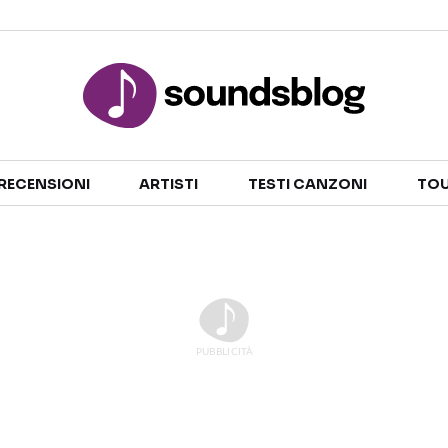
Sezioni
RECENSIONI
ARTISTI
TESTI CANZONI
TOU
NOTIZIE
ARTISTI
RECENSIONI MUSICALI
TESTI CANZONI
INTERVISTE
TOUR ED EVENTI
GOSSIP E CURIOSITÀ
TALENT SHOW