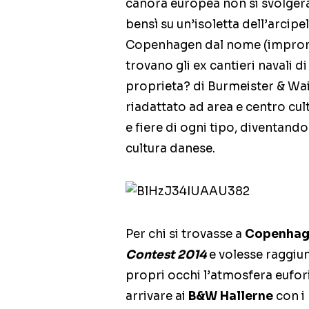
canora europea non si svolgerà 
bensì su un’isoletta dell’arci
Copenhagen dal nome (impron
trovano gli ex cantieri navali d
proprieta? di Burmeister & Wai
riadattato ad area e centro cult
e fiere di ogni tipo, diventand
cultura danese.
Per chi si trovasse a
Copenhag
Contest 2014
e volesse raggiun
propri occhi l’atmosfera eufori
arrivare ai
B&W Hallerne
con i 