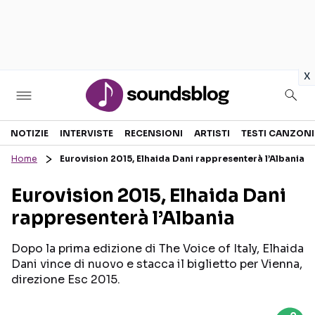
in
x
Sezioni
NOTIZIE
INTERVISTE
RECENSIONI
ARTISTI
TESTI CANZONI
Home
Eurovision 2015, Elhaida Dani rappresenterà l’Albania
NOTIZIE
ARTISTI
Eurovision 2015, Elhaida Dani
RECENSIONI MUSICALI
TESTI CANZONI
rappresenterà l’Albania
INTERVISTE
TOUR ED EVENTI
GOSSIP E CURIOSITÀ
TALENT SHOW
Dopo la prima edizione di The Voice of Italy, Elhaida
Dani vince di nuovo e stacca il biglietto per Vienna,
direzione Esc 2015.