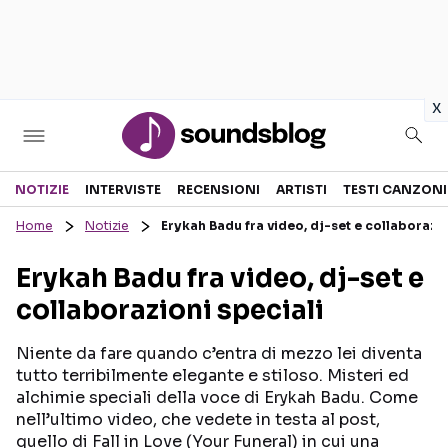
in
x
Sezioni
NOTIZIE
INTERVISTE
RECENSIONI
ARTISTI
TESTI CANZONI
Home
Notizie
Erykah Badu fra video, dj-set e collaborazio
NOTIZIE
ARTISTI
Erykah Badu fra video, dj-set e
RECENSIONI MUSICALI
TESTI CANZONI
collaborazioni speciali
INTERVISTE
TOUR ED EVENTI
GOSSIP E CURIOSITÀ
TALENT SHOW
Niente da fare quando c’entra di mezzo lei diventa
tutto terribilmente elegante e stiloso. Misteri ed
alchimie speciali della voce di Erykah Badu. Come
nell’ultimo video, che vedete in testa al post,
quello di Fall in Love (Your Funeral) in cui una