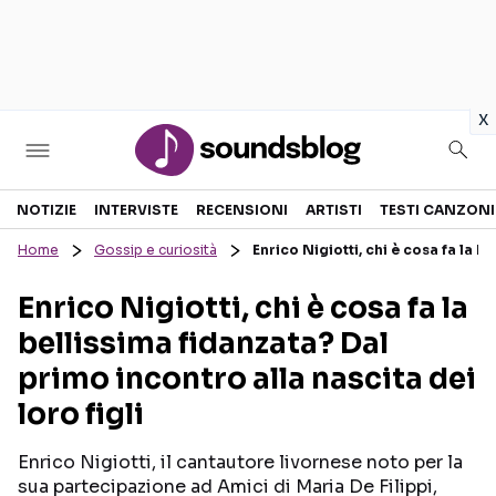
in
x
Sezioni
NOTIZIE
INTERVISTE
RECENSIONI
ARTISTI
TESTI CANZONI
Home
Gossip e curiosità
Enrico Nigiotti, chi è cosa fa la b
NOTIZIE
ARTISTI
Enrico Nigiotti, chi è cosa fa la
RECENSIONI MUSICALI
TESTI CANZONI
bellissima fidanzata? Dal
INTERVISTE
TOUR ED EVENTI
primo incontro alla nascita dei
GOSSIP E CURIOSITÀ
TALENT SHOW
loro figli
Enrico Nigiotti, il cantautore livornese noto per la
sua partecipazione ad Amici di Maria De Filippi,