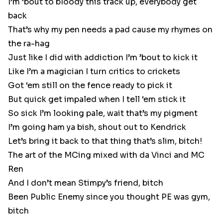
I’m ’bout to bloody this track up, everybody get
back
That’s why my pen needs a pad cause my rhymes on
the ra-hag
Just like I did with addiction I’m ’bout to kick it
Like I’m a magician I turn critics to crickets
Got ‘em still on the fence ready to pick it
But quick get impaled when I tell ‘em stick it
So sick I’m looking pale, wait that’s my pigment
I’m going ham ya bish, shout out to Kendrick
Let’s bring it back to that thing that’s slim, bitch!
The art of the MCing mixed with da Vinci and MC
Ren
And I don’t mean Stimpy’s friend, bitch
Been Public Enemy since you thought PE was gym,
bitch