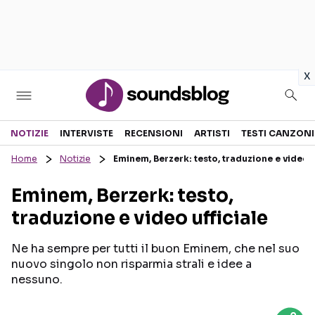
in
x
Sezioni
NOTIZIE
INTERVISTE
RECENSIONI
ARTISTI
TESTI CANZONI
Home
Notizie
Eminem, Berzerk: testo, traduzione e video u
NOTIZIE
ARTISTI
Eminem, Berzerk: testo,
RECENSIONI MUSICALI
TESTI CANZONI
traduzione e video ufficiale
INTERVISTE
TOUR ED EVENTI
GOSSIP E CURIOSITÀ
TALENT SHOW
Ne ha sempre per tutti il buon Eminem, che nel suo
nuovo singolo non risparmia strali e idee a
nessuno.