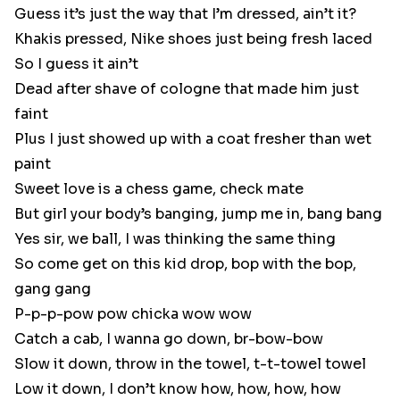
Guess it’s just the way that I’m dressed, ain’t it?
Khakis pressed, Nike shoes just being fresh laced
So I guess it ain’t
Dead after shave of cologne that made him just
faint
Plus I just showed up with a coat fresher than wet
paint
Sweet love is a chess game, check mate
But girl your body’s banging, jump me in, bang bang
Yes sir, we ball, I was thinking the same thing
So come get on this kid drop, bop with the bop,
gang gang
P-p-p-pow pow chicka wow wow
Catch a cab, I wanna go down, br-bow-bow
Slow it down, throw in the towel, t-t-towel towel
Low it down, I don’t know how, how, how, how