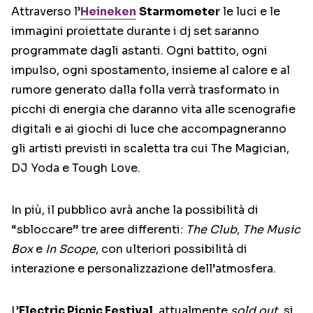
Attraverso l’
Heineken
Starmometer
le luci e le
immagini proiettate durante i dj set saranno
programmate dagli astanti. Ogni battito, ogni
impulso, ogni spostamento, insieme al calore e al
rumore generato dalla folla verrà trasformato in
picchi di energia che daranno vita alle scenografie
digitali e ai giochi di luce che accompagneranno
gli artisti previsti in scaletta tra cui The Magician,
DJ Yoda e Tough Love.
In più, il pubblico avrà anche la possibilità di
“sbloccare” tre aree differenti:
The Club
,
The Music
Box
e
In Scope
, con ulteriori possibilità di
interazione e personalizzazione dell’atmosfera.
L’
Electric Picnic Festival
, attualmente
sold out
, si