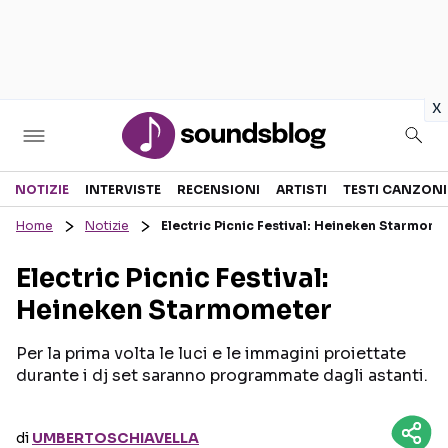
in
x
Sezioni
NOTIZIE
INTERVISTE
RECENSIONI
ARTISTI
TESTI CANZONI
Home
Notizie
Electric Picnic Festival: Heineken Starmome
NOTIZIE
ARTISTI
Electric Picnic Festival:
RECENSIONI MUSICALI
TESTI CANZONI
Heineken Starmometer
INTERVISTE
TOUR ED EVENTI
GOSSIP E CURIOSITÀ
TALENT SHOW
Per la prima volta le luci e le immagini proiettate
durante i dj set saranno programmate dagli astanti.
di
UMBERTOSCHIAVELLA