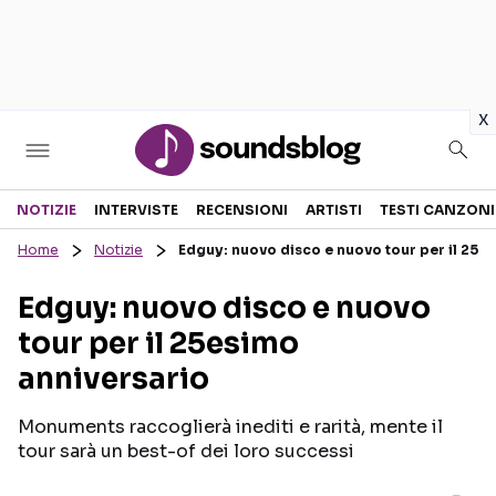
in
x
Sezioni
NOTIZIE
INTERVISTE
RECENSIONI
ARTISTI
TESTI CANZONI
Home
Notizie
Edguy: nuovo disco e nuovo tour per il 25e
NOTIZIE
ARTISTI
Edguy: nuovo disco e nuovo
RECENSIONI MUSICALI
TESTI CANZONI
tour per il 25esimo
INTERVISTE
TOUR ED EVENTI
anniversario
GOSSIP E CURIOSITÀ
TALENT SHOW
Monuments raccoglierà inediti e rarità, mente il
tour sarà un best-of dei loro successi