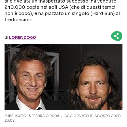
si è rivelata un inaspettato successo: ha venduto
240.000 copie nei soli USA (che di questi tempi
Seguici sui social
non è poco), e ha piazzato un singolo (Hard Sun) al
tredicesimo
di
LORENZO60
PUBBLICATO
18 FEBBRAIO 2008
AGGIORNATO 31 AGOSTO 2020
23:02