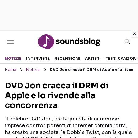
in
x
Sezioni
NOTIZIE
INTERVISTE
RECENSIONI
ARTISTI
TESTI CANZONI
Home
Notizie
DVD Jon cracca il DRM di Apple e lo rivend
NOTIZIE
ARTISTI
DVD Jon cracca il DRM di
RECENSIONI MUSICALI
TESTI CANZONI
Apple e lo rivende alla
INTERVISTE
TOUR ED EVENTI
concorrenza
GOSSIP E CURIOSITÀ
TALENT SHOW
Il celebre DVD Jon, protagonista di numerose
imprese contro i potenti di internet cambia rotta,
ha creato una società, la Dobble Twist, con la quale