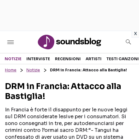
in
x
Sezioni
NOTIZIE
INTERVISTE
RECENSIONI
ARTISTI
TESTI CANZONI
Home
Notizie
DRM in Francia: Attacco alla Bastiglia!
NOTIZIE
ARTISTI
DRM in Francia: Attacco alla
RECENSIONI MUSICALI
TESTI CANZONI
Bastiglia!
INTERVISTE
TOUR ED EVENTI
GOSSIP E CURIOSITÀ
TALENT SHOW
In Francia è forte il disappunto per le nuove leggi
sul DRM considerate lesive per i consumatori. Si
sono consegnati in tre, per autodenunciarsi per
crimini contro l’ormai sacro DRM:“- Tangui ha
confessato di aver usato un DVD su un sistema