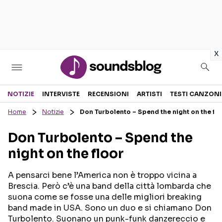
in
x
Sezioni
NOTIZIE
INTERVISTE
RECENSIONI
ARTISTI
TESTI CANZONI
Home
Notizie
Don Turbolento – Spend the night on the flo
NOTIZIE
ARTISTI
Don Turbolento – Spend the
RECENSIONI MUSICALI
TESTI CANZONI
night on the floor
INTERVISTE
TOUR ED EVENTI
GOSSIP E CURIOSITÀ
TALENT SHOW
A pensarci bene l’America non è troppo vicina a
Brescia. Però c’è una band della città lombarda che
suona come se fosse una delle migliori breaking
band made in USA. Sono un duo e si chiamano Don
Turbolento. Suonano un punk-funk danzereccio e