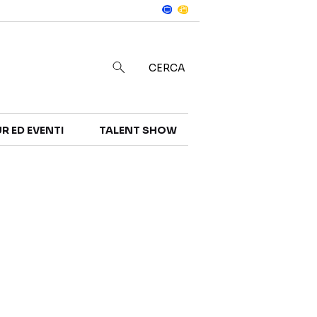
Notizie
in
CERCA
R ED EVENTI
TALENT SHOW