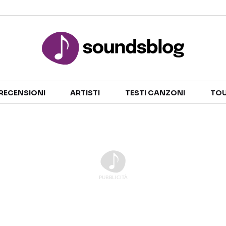
Sezioni
RECENSIONI
ARTISTI
TESTI CANZONI
TOU
NOTIZIE
ARTISTI
RECENSIONI MUSICALI
TESTI CANZONI
INTERVISTE
TOUR ED EVENTI
GOSSIP E CURIOSITÀ
TALENT SHOW