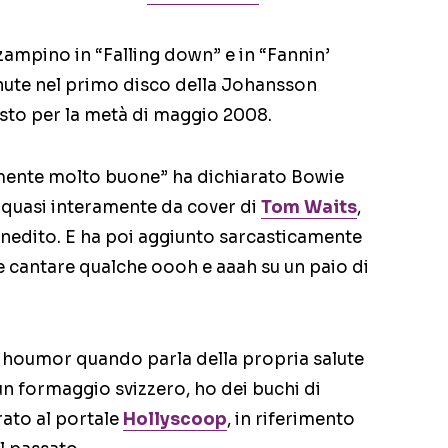
zampino in “Falling down” e in “Fannin’
enute nel primo disco della Johansson
isto per la metà di maggio 2008.
mente molto buone” ha dichiarato Bowie
 quasi interamente da cover di
Tom Waits
,
inedito. E ha poi aggiunto sarcasticamente
he cantare qualche oooh e aaah su un paio di
o houmor quando parla della propria salute
n formaggio svizzero, ho dei buchi di
rato al portale
Hollyscoop
, in riferimento