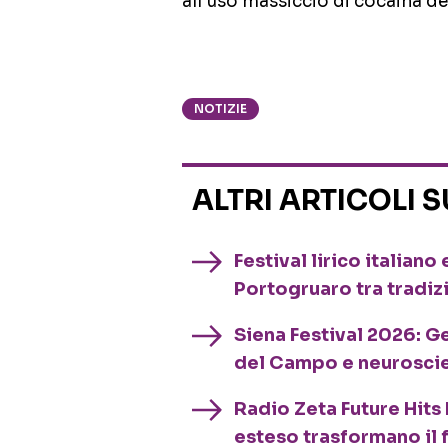
all’uso massiccio di cocaina de
NOTIZIE
ALTRI ARTICOLI 
Festival lirico italian
Portogruaro tra tradiz
Siena Festival 2026: G
del Campo e neurosci
Radio Zeta Future Hits 
esteso trasformano il 