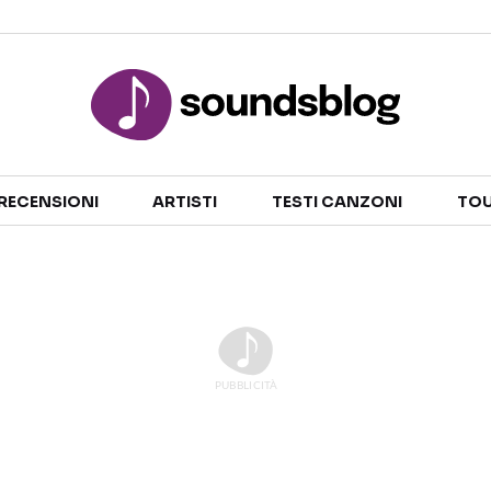
Sezioni
RECENSIONI
ARTISTI
TESTI CANZONI
TOU
NOTIZIE
ARTISTI
RECENSIONI MUSICALI
TESTI CANZONI
INTERVISTE
TOUR ED EVENTI
GOSSIP E CURIOSITÀ
TALENT SHOW