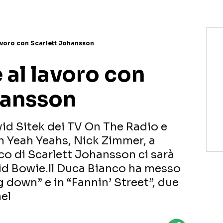
avoro con Scarlett Johansson
 al lavoro con
hansson
id Sitek dei TV On The Radio e
ah Yeah Yeahs, Nick Zimmer, a
co di Scarlett Johansson ci sarà
id Bowie.Il Duca Bianco ha messo
g down” e in “Fannin’ Street”, due
el