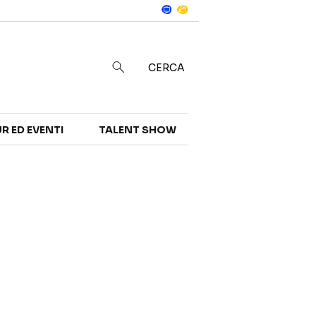
Notizie
in
CERCA
R ED EVENTI
TALENT SHOW