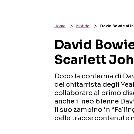
Home
Notizie
David Bowie al l
David Bowie
Scarlett Jo
Dopo la conferma di Dav
del chitarrista degli Ye
collaborare al primo dis
anche il neo 61enne Dav
il suo zampino in “Fallin
delle tracce contenute n