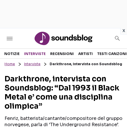
in
x
Sezioni
NOTIZIE
INTERVISTE
RECENSIONI
ARTISTI
TESTI CANZONI
Home
Interviste
Darkthrone, intervista con Soundsblog: “D
NOTIZIE
ARTISTI
Darkthrone, intervista con
RECENSIONI MUSICALI
TESTI CANZONI
Soundsblog: “Dal 1993 il Black
INTERVISTE
TOUR ED EVENTI
Metal e’ come una disciplina
GOSSIP E CURIOSITÀ
TALENT SHOW
olimpica”
Fenriz, batterista/cantante/compositore del gruppo
norvegese, parla di ‘The Underground Resistance’.