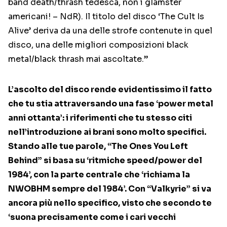
band death/thrash tedesca, non i glamster
americani! – NdR). Il titolo del disco ‘The Cult Is
Alive’ deriva da una delle strofe contenute in quel
disco, una delle migliori composizioni black
metal/black thrash mai ascoltate.”
L’ascolto del disco rende evidentissimo il fatto
che tu stia attraversando una fase ‘power metal
anni ottanta’: i riferimenti che tu stesso citi
nell’introduzione ai brani sono molto specifici.
Stando alle tue parole, “The Ones You Left
Behind” si basa su ‘ritmiche speed/power del
1984’, con la parte centrale che ‘richiama la
NWOBHM sempre del 1984’. Con “Valkyrie” si va
ancora più nello specifico, visto che secondo te
‘suona precisamente come i cari vecchi