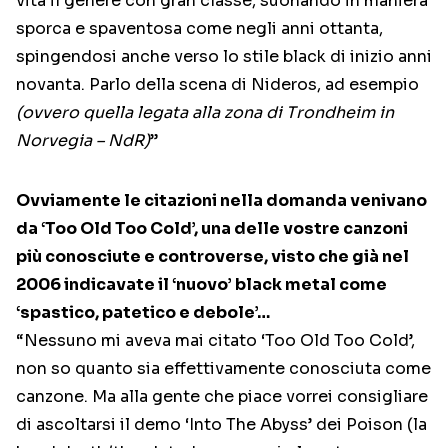
vita il genere con gran classe, suonando in maniera
sporca e spaventosa come negli anni ottanta,
spingendosi anche verso lo stile black di inizio anni
novanta. Parlo della scena di Nideros, ad esempio
(ovvero quella legata alla zona di Trondheim in
Norvegia – NdR)
”
Ovviamente le citazioni nella domanda venivano
da ‘Too Old Too Cold’, una delle vostre canzoni
più conosciute e controverse, visto che già nel
2006 indicavate il ‘nuovo’ black metal come
‘spastico, patetico e debole’…
“Nessuno mi aveva mai citato ‘Too Old Too Cold’,
non so quanto sia effettivamente conosciuta come
canzone. Ma alla gente che piace vorrei consigliare
di ascoltarsi il demo ‘Into The Abyss’ dei Poison (la