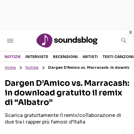
in
x
Sezioni
NOTIZIE
INTERVISTE
RECENSIONI
ARTISTI
TESTI CANZONI
Home
Notizie
Dargen D’Amico vs. Marracash: in download g
NOTIZIE
ARTISTI
Dargen D’Amico vs. Marracash:
RECENSIONI MUSICALI
TESTI CANZONI
in download gratuito il remix
INTERVISTE
TOUR ED EVENTI
di “Albatro”
GOSSIP E CURIOSITÀ
TALENT SHOW
Scarica gratuitamente il remix/collaborazione di
due tra i rapper più famosi d’Italia