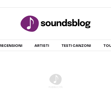
Sezioni
RECENSIONI
ARTISTI
TESTI CANZONI
TOU
NOTIZIE
ARTISTI
RECENSIONI MUSICALI
TESTI CANZONI
INTERVISTE
TOUR ED EVENTI
GOSSIP E CURIOSITÀ
TALENT SHOW