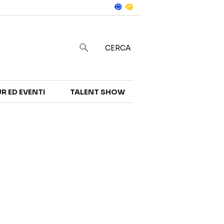
Notizie
in
CERCA
R ED EVENTI
TALENT SHOW