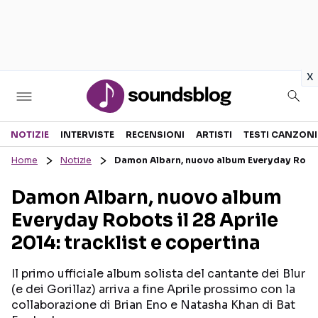
in
x
Sezioni
NOTIZIE
INTERVISTE
RECENSIONI
ARTISTI
TESTI CANZONI
Home
Notizie
Damon Albarn, nuovo album Everyday Robots 
NOTIZIE
ARTISTI
Damon Albarn, nuovo album
RECENSIONI MUSICALI
TESTI CANZONI
Everyday Robots il 28 Aprile
INTERVISTE
TOUR ED EVENTI
2014: tracklist e copertina
GOSSIP E CURIOSITÀ
TALENT SHOW
Il primo ufficiale album solista del cantante dei Blur
(e dei Gorillaz) arriva a fine Aprile prossimo con la
collaborazione di Brian Eno e Natasha Khan di Bat