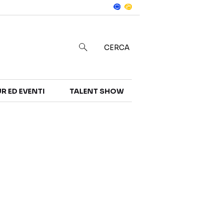
Notizie
in
CERCA
R ED EVENTI
TALENT SHOW