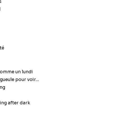
s
d
ité
Comme un lundi
 gueule pour voir…
ing
ing after dark