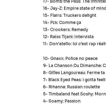
17- Bomb the Pass: The Infinite
16- Jay-Z: Empire state of min
15- Flairs: Truckers delight
14- Pzk: Comme ça
13- Crookers: Remedy
12- Raiss Tijani: intervista
11- Don’atello: Ici c’est rap réal
10- Gnaxx: Police no peace
9- La Chanson Du Dimanche: 
8- Gilles Langoureau: Ferme ta
7- Black Eyed Peas: I gotta feel
6- Rihanna: Russian roulette
5- Timbaland feat Soshy: Morn
4- Soamy: Passion