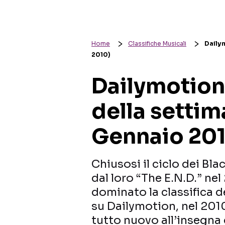
Home
Classifiche Musicali
Dailym
2010)
Dailymotion 
della settim
Gennaio 20
Chiusosi il ciclo dei Bla
dal loro “The E.N.D.” n
dominato la classifica de
su Dailymotion, nel 20
tutto nuovo all’insegna 