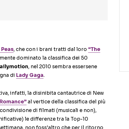
 Peas
, che con i brani tratti dal loro
“The
mente dominato la classifica dei 50
ailymotion
, nel 2010 sembra essersene
egna di
Lady Gaga
.
va, infatti, la disinibita cantautrice di New
 Romance”
al vertice della classifica del più
condivisione di filmati (musicali e non),
icative) le differenze tra la Top-10
settimana, non foss’altro che per il ritorno