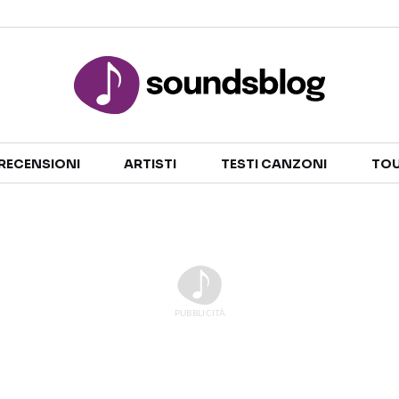
Sezioni
RECENSIONI
ARTISTI
TESTI CANZONI
TOU
NOTIZIE
ARTISTI
RECENSIONI MUSICALI
TESTI CANZONI
INTERVISTE
TOUR ED EVENTI
GOSSIP E CURIOSITÀ
TALENT SHOW