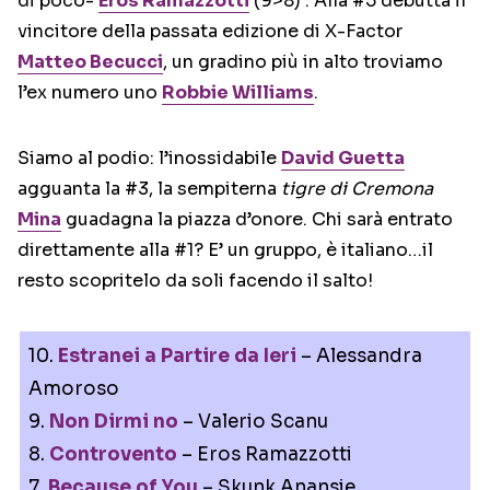
di poco-
Eros Ramazzotti
(9>8) . Alla #5 debutta il
vincitore della passata edizione di X-Factor
Matteo Becucci
, un gradino più in alto troviamo
l’ex numero uno
Robbie Williams
.
Siamo al podio: l’inossidabile
David Guetta
agguanta la #3, la sempiterna
tigre di Cremona
Mina
guadagna la piazza d’onore. Chi sarà entrato
direttamente alla #1? E’ un gruppo, è italiano…il
resto scopritelo da soli facendo il salto!
10.
Estranei a Partire da Ieri
– Alessandra
Amoroso
9.
Non Dirmi no
– Valerio Scanu
8.
Controvento
– Eros Ramazzotti
7.
Because of You
– Skunk Anansie