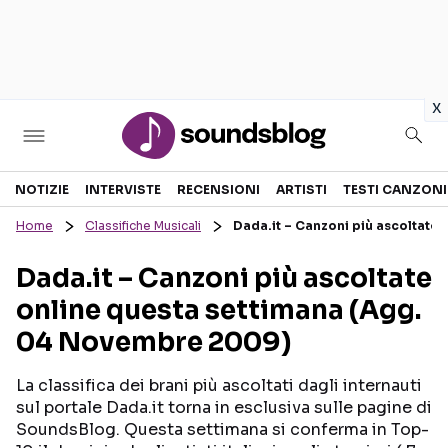
in
x
Sezioni
NOTIZIE
INTERVISTE
RECENSIONI
ARTISTI
TESTI CANZONI
Home
Classifiche Musicali
Dada.it – Canzoni più ascoltate
NOTIZIE
ARTISTI
Dada.it – Canzoni più ascoltate
RECENSIONI MUSICALI
TESTI CANZONI
online questa settimana (Agg.
INTERVISTE
TOUR ED EVENTI
04 Novembre 2009)
GOSSIP E CURIOSITÀ
TALENT SHOW
La classifica dei brani più ascoltati dagli internauti
sul portale Dada.it torna in esclusiva sulle pagine di
SoundsBlog. Questa settimana si conferma in Top-